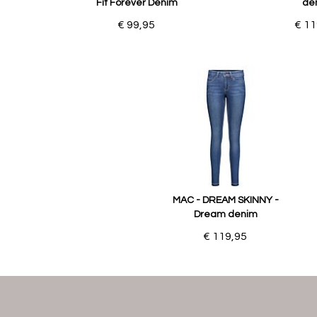
Fit Forever Denim
de
€ 99,95
€ 11
MAC - DREAM SKINNY -
Dream denim
€ 119,95