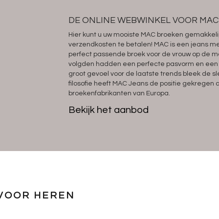
DE ONLINE WEBWINKEL VOOR MAC
Hier kunt u uw mooiste MAC broeken gemakkelij
verzendkosten te betalen! MAC is een jeans mer
perfect passende broek voor de vrouw op de ma
volgden hadden een perfecte pasvorm en een ui
groot gevoel voor de laatste trends bleek de sl
filosofie heeft MAC Jeans de positie gekrege
broekenfabrikanten van Europa.
Bekijk het aanbod
VOOR HEREN