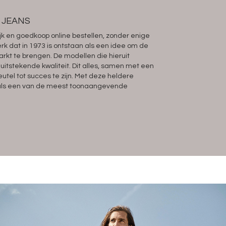
 JEANS
k en goedkoop online bestellen, zonder enige
k dat in 1973 is ontstaan als een idee om de
rkt te brengen. De modellen die hieruit
tstekende kwaliteit. Dit alles, samen met een
eutel tot succes te zijn. Met deze heldere
n als een van de meest toonaangevende